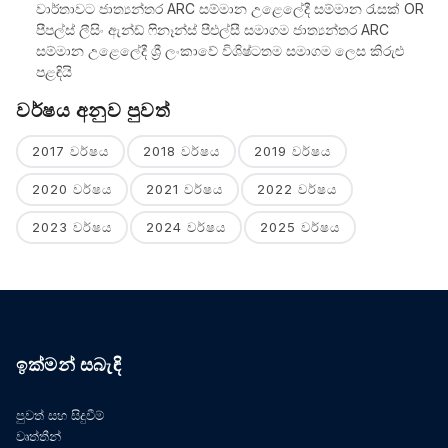
වාර්තාවට ජාත්‍යන්තර ARC සම්මාන උළෙලේදී සම්මාන රැසක් OR
පීපල්ස් ලීසිං ඇන්ඩ් ෆිනෑන්ස් පීඑල්සී සමාගම ජාත්‍යන්තර ARC
සම්මාන උළෙලේදී ශ්‍රී ලංකාවේ විශිෂ්ටතම සමාගම ලෙස කිරුළු
පළඳියි
වර්ෂය අනුව පුවත්
2017 වර්ෂය
2018 වර්ෂය
2019 වර්ෂය
2020 වර්ෂය
2021 වර්ෂය
2022 වර්ෂය
2023 වර්ෂය
2024 වර්ෂය
2025 වර්ෂය
ඉක්මන් සබැඳි
පුවත් සහ සිදුවීම්
වෘත්තීන්