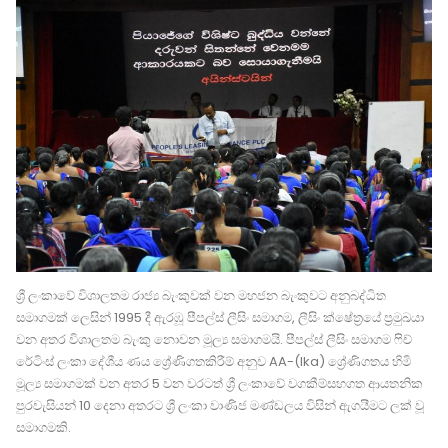
ශ්‍රී ලංකාවේ විශාලතම රාජ්‍ය බැංකුවක් වන මහජන බැංකුවට අනුබද්ධිත
සමාගමක් ලෙසින් 1995 දී ඇරඹූ පීපල්ස් ලීසිං සමාගම, ලීසිං ක්ෂේත්‍රයේ ප්‍රමුඛයා
වන අතර විශාලතම බැංකු නොවන මූල්‍ය සමාගමයි. පීපල්ස් ලීසිං සමාගම ෆිච්
රේටිංස් ලංකා දේශීය ණය ශ්‍රේණිගතකිරීම් අනුව AA-(lka) ශ්‍රේණිගතය හිමි
මූල්‍ය සමාගමක් වන අතර 5 වන වරටත් ශ්‍රී ලංකාවේ වගකීම්සහගත ආයතනික
පුරවැසියන් 10 දෙනා අතරට ශ්‍රී ලංකා වාණිජ මණ්ඩලය විසින් ඇගයීමට ලක් වූ
සමාගමකි.