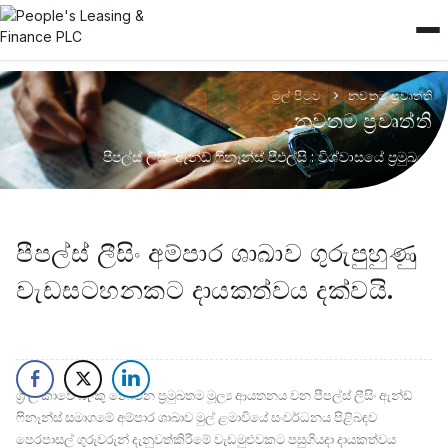
මුල් පිටුව
නවතම ප්‍රවෘත්ති
නවතම ප්‍රවෘත්ති
පීපල්ස් ලිසිං ඇන්ඩ් ෆිනෑන්ස් පීඑල්සි : විශ්වාසයේ ප්‍රමුඛයා
පීපල්ස් ලීසිං අම්පාර ශාඛාව ගුරුපුහුණු
වැඩසටහනකට දායකත්වය දක්වයි.
ශ්‍රී ලංකාවේ බැංකු නොවන ප්‍රමුඛතම මූල්‍ය ආයතනය වන පීපල්ස් ලීසිං ඇන්ඩ්
ෆිනෑන්ස් සමාගමේ අම්පාර ශාඛාව මුල් ළමාවියේ සංවර්ධනය පිළිබඳව
පෙරපාසල් ගුරුවරුන් දැනුවත්කිරීමේ වැඩමුළුවකට පසුගියදා දායකත්වය