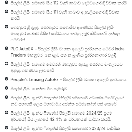
පීපල්ස් ලීසිං සමාගම සිය 112 වැනි ශාඛාව දෙමටගොඩදී විවෘත කරයි
පීපල්ස් ලීසිං සමාගම සිය 111 වැනි ශාඛාව ඇහැලියගොඩදී විවෘත
කරයි
මහනුවර ශ්‍රී දළඳා පෙරහැරට සමගාමීව අඛණ්ඩව පීපල්ස් ලීසිං
මහනුවර ශාඛාව විසින් සංවිධානය කරනු ලැබූ කිරිකෝපි දන්සල
මෙවරත්
PLC AutoEX – පීපල්ස් ලීසිං වාහන අලෙවි ප‍්‍රදර්ශනය මෙවර Indra
Traders මහනුවර, කොළඹ සහ කැළණිය ප‍්‍රදර්ශනාගාර වලදී
පීපල්ස් ලීසිං සමාගම මෙවරත් මහනුවර ඇසළ පෙරහර මංගල්‍යයට
අනුග්‍රාහකත්වය ලබාදෙයි
People’s Leasing AutoEx – පීපල්ස් ලීසිං වාහන අලෙවි ප‍්‍රදරශනය
පීපල්ස් ලීසිං කාන්තා දින සැමරුම
පීපල්ස් ලීසිං ඇන්ඩ් ෆිනෑන්ස් පීඑල්සී සමාගමේ අධ්‍යක්ෂ මණ්ඩලයේ
නව සභාපති ලෙස මහාචාර්ය අජන්ත සමරකෝන් පත් කෙරේ
පීපල්ස් ලීසිං ඇන්ඩ් ෆිනෑන්ස් පීඑල්සී සමාගම 2024/25 ප්‍රථම
අර්ධයේදී සිය ලාභයේ 42.4% ක වර්ධනයක් වාර්තා කරයි.
පීපල්ස් ලීසිං ඇන්ඩ් ෆිනෑන්ස් පීඑල්සී සමාගමේ 2023/24 වාර්ෂික