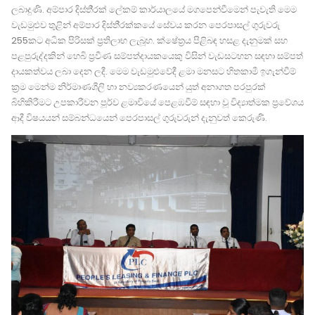
ලබාදුණි. අම්පාර දිස්ති්‍රක් ලේකම් කාර්යාලයේ මගපෙන්වීමෙන් පැවැති මෙම
වැඩමුළුව තුළින් අම්පාර දිස්ති්‍රක්කයේ සේවය කරන පෙරපාසල් ගුරුවරු
255කට අධික පිරිසක් ප්‍රතිලාභ ලැබූහ. ක්ෂේත්‍රය පිළිබඳ හසළ දැනුමක් සහ
පළපුරුද්දකින් හෙබි ප්‍රවීණ සම්පත්දායකයෙකු විසින් වැඩසටහන සඳහා සම්පත්
දායකත්වය ලබා දෙන ලදී. මෙම වැඩමුළුවේදී ළමා මනසට හිතකාමී ඉගැන්වීම්
ක්‍රම මෙන්ම නිර්මාණශීලි හා නව්‍යකරණයෙන් යුත් අනාගත පරපුරක්
බිහිකිරීමට උපකාරීවන පූර්ව ළමාවියේ පෙළඹවීම් සඳහා වූ විද්‍යාත්මක ප්‍රවේශය
ආදී විෂයයන් සම්බන්ධයෙන් පෙරපාසල් ගුරුවරුන් දැනුවත් කෙරුණි.