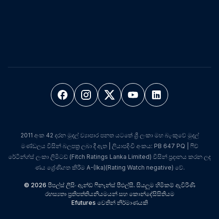
2011 අංක 42 දරන මුදල් ව්‍යාපාර පනත යටතේ ශ්‍රී ලංකා මහ බැංකුවේ මුදල්
මණ්ඩලය විසින් බලපත්‍ර ලබා දී ඇත | ලියාපදිංචි අංකය: PB 647 PQ | ෆිච්
රේටින්ග්ස් ලංකා ලිමිටඩ් (Fitch Ratings Lanka Limited) විසින් ප්‍රදානය කරන ලද
ණය ශ්‍රේණිගත කිරීම A-(lka)(Rating Watch negative) වේ.
© 2026 පීපල්ස් ලීසිං ඇන්ඩ් ෆිනෑන්ස් පීඑල්සී. සියලුම හිමිකම් ඇවිරිණි
රහස්‍යතා ප්‍රතිපත්තිය
නියමයන් සහ කොන්දේසි
සිතියම
Efutures වෙතින් නිර්මාණයකි