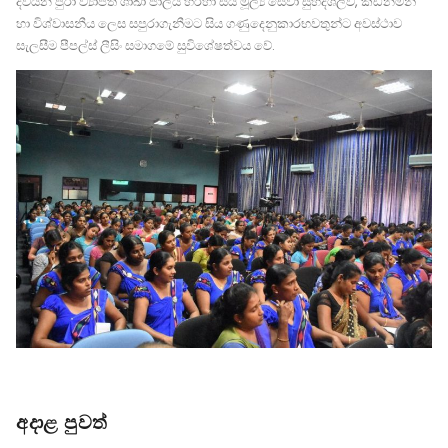
දිවයින පුරා ව්‍යාප්ත ශාඛා ජාලය හරහා සිය මූල්‍ය සේවා සුහදශීලිව, කඩිනමින්
හා විශ්වාසනීය ලෙස සපුරාගැනීමට සිය ගණුදෙනුකාරභවතුන්ට අවස්ථාව
සැලසීම පීපල්ස් ලීසිං සමාගමේ සුවිශේෂත්වය වේ.
අදාළ පුවත්