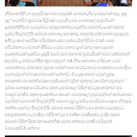
නිර්මාණශීලී හා ඵලදායි අනාගත පරපුරක් ගොඩනැගීම වෙනුවෙන් කළ යුතු
මුල් ඉගැන්වීම් ක්‍රමවේද පිළිබඳව පැවැති මෙම පෙරපාසල් ගුරුවරියන්
දැනුවත්කිරීමේ වැඩමුළුවට අනුග්‍රාහකත්වය දැක්වීම සම්බන්ධයෙන් අදහස්
දැක්වූ පීපල්ස් ලීසිං අම්පාර ශාඛා කළමනාකරු, තනූජ දිනේෂ් මහතා පැවසුවේ,
zශී්‍ර ලංකාව ආර්ථීක පරිවර්තනයකට පත්වෙමින් සිටින රටක්. මෙම
පරිවර්තනය වේගවත් කිරීමට මෙරට මානව ප්‍රාග්ධනය ඉතා වැදගත්
දායකත්වයක් දැක්විය යුතුයි. අපේ රටේ අනාගත පුරවැසියන් බවට පත්වන්නේ
අද පූර්ව ළමාවියේ හිඳින කුඩා දරුවන්. එA නිසා අනගතයේ සිදුවන මෙම
වෙනස්කමට සාර්ථකව මුහුණ දෙමින් රටේ සංවර්ධනයට දායකත්වය ලබා දීමට
අපේ දරුවන් නව්‍යකරණයෙන් සන්නද්ධ විය යුතු අතරම ඔවුන් ප්‍රබල
නායකත්ව හා සන්නිවේදන හැකියාවන් වලින් සන්නද්ධකරමින් ඔවුන්ගේ්
පූර්ණ පෞරුෂ සංවර්ධනය සඳහා පෙරපාසල් විසින් කටයුතු කරනවා. එම
භාරදූර වගකීම සඳහා දායකත්වය සපයන පෙරපාසල් ගුරුවරුන්ගේ කාර්යභාරය
මැනවින් වටහාගත් පීපල්ස් ලීසිං සමාගම මුල් ළමාවිය සංවර්ධනය සඳහා නිරතුරු
අතහිත දෙනවා. පීපල්ස් ලීසිං අම්පාර ශාඛාව විසින් මෙම අගනා වැඩමුළුවට
අනුග්‍රාහකත්වය ලබාදීමට ඉදිරිපත් වූයේ ජාතික වගකීමකට උරදීම සඳහා
සමාගම විසින් සිදුකරන ආයතනික සමාජ සත්කාර වගකීමේ දිගුවක්
වශයෙනුයි.Z යන්නය.