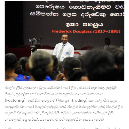
පීපල්ස් ලීසිං ලබාදෙන මූල්‍ය සේවාවන් අතර ලීසිං, ස්ථාවර තැන්පතු, ඉතුරුම්
ගිණුම්, පුද්ගලික හා ව්‍යාපාරික ණය පහසුකම්, ණය සාධ්‍යකරණය
(Factoring), ආන්තික වෙළඳාම (Margin Trading) සහ ඉස්ලාමීය මූල්‍ය
පහසුකම් වන අතර පීපල්ස් ඉන්ෂුවරන්ස්, පීපල්ස් මයික්‍රොෆිනෑන්ස්, පීපල්ස් ලීසිං
ප්‍රොපටි ඩිවලොප්මන්ට්, පීපල්ස් ලීසිං ෆ්ලීට් මැනේජ්මන්ට් හා පීපල්ස් ලීසිං
හැව්ලොක් ප්‍රොපටීසA යන සමාගම් එහි අනුබද්ධිත ආයතන වෙති.