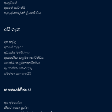
අයදුම්පත්
අපගේ පැවැත්ම
සැපයුම්කරුවන් ලියාපදිංචිය
අපි ගැන
අප කවුද
අපගේ සමූහය
අධ්‍යක්ෂ මණ්ඩලය
ආයතනික කළමනාකාරිත්වය
ජ්‍යෙෂ්ඨ කළමනාකාරිත්වය
ආයතනික තොරතුරු
සම්මාන සහ ඇගයීම්
සහයෝගීතාව
අප අමතන්න
නිතර අසන ප්‍රශ්න