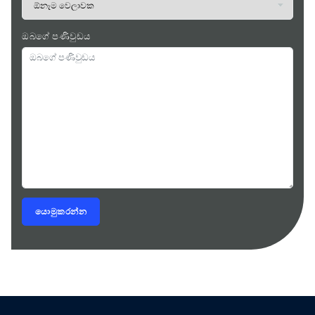
ඔබගේ පණිවුඩය