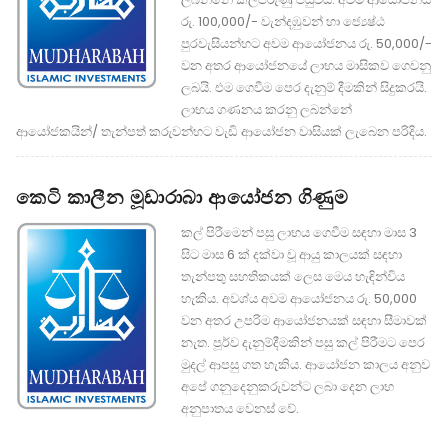
රු. 100,000/- වැන්දඹුවන් හා ජ්‍යෙෂ්ඨ
පුරවැසියන්හට අවම ආයෝජනය රු. 50,000/-
වන අතර ආයෝජනයේ ලාභය මාසිකව ගෙවනු
ලබයි. එම ගෙවීම පෙර දැනුම් දීමකින් සිදුකරයි.
ලාභය ගණනය කරනු ලබන්නේ
ආයෝජකයින්/ තැන්පත් කරුවන්හට වැඩි ආයෝජන වාසියක් ලැබෙන පරිදිය.
කෙටි කාලීන මූඩාරාබා ආයෝජන ගිණුම
කල් පිරීමෙන් පසු ලාභය ගෙවීම සඳහා මාස 3
සිට මාස 6 ක් දක්වා වූ ආයු කාලයක් සඳහා
තැන්පතු සහතිකයක් ලෙස මෙය හැඳින්විය
හැකිය. අවශ්ය අවම ආයෝජනය රු. 50,000
වන අතර උපරිම ආයෝජනයක් සඳහා සීමාවක්
නැත. පූර්ව දැනුම්දීමකින් පසු කල් පිරීමට පෙර
මුදල් ආපසු ගත හැකිය. ආයෝජන කාලය අනුව
අපේ ගනුදෙනුකරුවන්ට ලබා දෙන ලාභ
අනුපාතය වෙනස් වේ.