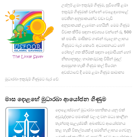
උස්ෆූර් ළමා ඉතුරුම් ගිණුම, සුවිශේෂී ළමා
ඉතුරුම් ගිණුමක් වන්නේ වෙළෙඳපොළේ
පවතින අනුපාතයන්ට වඩා වැඩි
අනුපාතයක් ලැබෙන හෙයිනි. මෙම ගිණුම
විවෘත කිරීම සඳහා අවශ්‍යය වන්නේ රු. 500
ක් පමණි. මාසිකව ගණන් බැලෙන ලාභය
ගිණුමට බැර කෙරේ. අධ්‍යාපනයට හෝ
රෝහල් ගත කිරීමක් සඳහා දෙමාපියන් හෝ
නිත්‍යානුකූල භාරකරුවකු විසින් මුදල්
ආපසුගත හැකි ගිණුම කල් පිරෙන
අවස්ථාවේ දී මෙම ළමා ගිණුම සාමාන්‍ය
මුධාරබා ඉතුරුම් ගිණුමට බැර වේ.
මාස දොළහේ මුධාරබා ආයෝජන ගිණුම
දොළොස්මහේ මුධාරබා සහතිකය යනු එක්
අවුරුද්දකට පමණක් වලංගු වන මධ්‍ය කාලීන
තැන්පතු සැලැස්මකි. අඛණ්ඩව ආයෝජනය
කළ හැකි විකල්පයක් ද සමඟින් ලාභය ගෙවනු
ලබන්නේ කල්පිරුණු පසුවයි. අවම ආයෝජනය