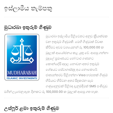
ඉස්ලාමීය තැම්පතු
මුධාරබා ඉතුරුම් ගිණුම
මුධාරබා ඉස්ලාමීය පිළිවෙතට අනුව ක‍්‍රියාත්මක
වන ඉතුරුම් ගිණුමකි. මෙහි ගිණුමක් විවෘත
කිරීමට අවම වශයෙනන් රු. 100,000.00 ක
මුදලක් ආයෝජනය කළ යුතු වේ. ආපසු ගන්නා
මුදලේ ප‍්‍රමාණයට හෝ වාර ගණනට
කොන්දේසි අදාල නොවන අතර ඉතුරුම්
ශේෂයට සේවාගාස්තුද අය නොකෙරේ.
ජාත්‍යන්තරව පිළිගන්නා Visa හරපතක් ගිණුම්
හිමියාට හිමිවන අතර සිදුකරන සෑම
ගණුදෙනුවක් පිළිබඳ දැනුම්දීමක් SMS පණිවුඩ
මගින් ලැබෙනු ඇත. දිනකට රු. 100,000.00 ක මුදලක් ආපසු ගත හැක.
උස්ෆූර් ළමා ඉතුරුම් ගිණුම