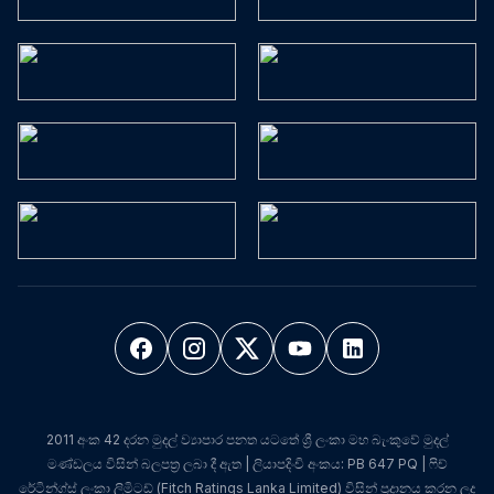
2011 අංක 42 දරන මුදල් ව්‍යාපාර පනත යටතේ ශ්‍රී ලංකා මහ බැංකුවේ මුදල්
මණ්ඩලය විසින් බලපත්‍ර ලබා දී ඇත | ලියාපදිංචි අංකය: PB 647 PQ | ෆිච්
රේටින්ග්ස් ලංකා ලිමිටඩ් (Fitch Ratings Lanka Limited) විසින් ප්‍රදානය කරන ලද