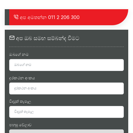
අප අමතන්න
011 2 206 300
අප ඔබ සමඟ සම්බන්ද වීමට
ඔබගේ නම
දූරකථන අංකය
විද්‍යුත් තැපෑල
පහසු වේලාව