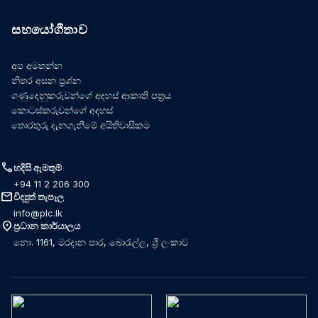
සහයෝගීතාව
අප අමතන්න
නිතර අසන ප්‍රශ්න
ගණුදෙනුකරුවන්ගේ අදහස් ආකෘති පත්‍රය
කොටස්කරුවන්ගේ අදහස්
තොරතුරු දැනගැනීමේ අයිතිවාසිකම
call
හදිසි ඇමතුම්
+94 11 2 206 300
mail
විද්‍යුත් තැපෑල
info@plc.lk
location_on
ප්‍රධාන කාර්යාලය
නො. 1161, මරදාන පාර, බොරැල්ල, ශ්‍රී ලංකාව