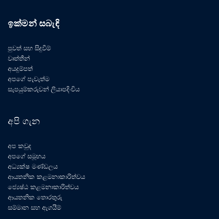
ඉක්මන් සබැඳි
පුවත් සහ සිදුවීම්
වෘත්තීන්
අයදුම්පත්
අපගේ පැවැත්ම
සැපයුම්කරුවන් ලියාපදිංචිය
අපි ගැන
අප කවුද
අපගේ සමූහය
අධ්‍යක්ෂ මණ්ඩලය
ආයතනික කළමනාකාරිත්වය
ජ්‍යෙෂ්ඨ කළමනාකාරිත්වය
ආයතනික තොරතුරු
සම්මාන සහ ඇගයීම්