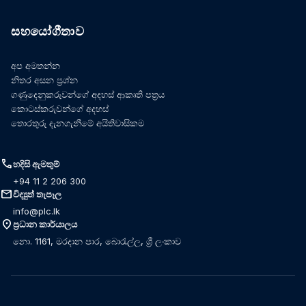
සහයෝගීතාව
අප අමතන්න
නිතර අසන ප්‍රශ්න
ගණුදෙනුකරුවන්ගේ අදහස් ආකෘති පත්‍රය
කොටස්කරුවන්ගේ අදහස්
තොරතුරු දැනගැනීමේ අයිතිවාසිකම
call
හදිසි ඇමතුම්
+94 11 2 206 300
mail
විද්‍යුත් තැපෑල
info@plc.lk
location_on
ප්‍රධාන කාර්යාලය
නො. 1161, මරදාන පාර, බොරැල්ල, ශ්‍රී ලංකාව