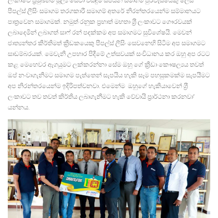
ලංකාවේ ප‍්‍රමුඛතම මූල්‍ය සේවා විසඳුම් සපයන සමාගම් පුරවැසිියෙකු ලෙස
පීපල්ස් ලීසිං සමාගම තරගකාරී සමාගම් අතරේ නිරන්තරයෙන්ම සම්මානයට
පාත‍්‍රවෙන සමාගමක්. නමුත් රනුක ප‍්‍රභාත් මහතා ශ‍්‍රී ලංකාවට ගෞරවයක්
ලබාදෙමින් ලබාගත් සාෆ් රන් පදක්කම අප සමාගමට සුවිශේෂයි. මෙවන්
ජාත්‍යන්තර කීර්තිමත් ක්‍රීඩකයෙකු පීපල්ස් ලීසිං සෙවනෙහි සිටීම අප සමාගමට
සාඩම්බරයක්. මෙවැනි උපහාර පිදීමේ උත්සවයක් සංවිධානය කර ඔහු අප රටට
කළ මෙහෙවර ඇගයුමට ලක්කරන්නා සේම ඔහු ගේ ක්‍රීඩා කෞෂල්‍යය තවත්
ඔප් නංවාගැනීමට සමාගම පැත්තෙන් සැපයිය හැකි සෑම පහසුකමක්ම සැපයීමට
අප නිරන්තරයෙන්ම ඉදිරිපත්වනවා. එමෙන්ම ඔහුගේ හැකියාවෙන් ශ‍්‍රී
ලංකාවට තව තවත් කිර්තිය ලබාගැනීමට හැකි වේවායි ප‍්‍රාර්ථනා කරනවා’
යන්නය.