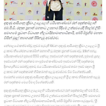
දකුණු ආසියානූ ක්‍රීඩා උළෙලෙහි ටයිකොණ්ඩෝ රන් පදක්කම්ලාභී
එම්.පී.ඞී. රනුක ප‍්‍රභාත් මහතාට උපහාර පිදීමේ උත්සවයේදී පීපල්ස් ලීසිං
සමාගමේ ප‍්‍රධාන විධායක නිලධාරී/සාමාන්‍යාධිකාරී, සබ්රි ඊබ‍්‍රහිම් මහතා
විසින් මුදල් ත්‍යාගයක් පිරිනැමූ අවස්ථාව.
නේපාලයේ කත්මණ්ඩු නුවර පැවැති 13වන දකුණු ආසියානු ක්‍රීඩා උළෙලට ශ‍්‍රී
ලංකාව නියෝජනය කරමින් සහභාගී වූ රනුක ප‍්‍රභාත් වයස අවු. 23න් පහළ
ටයිකොණ්ඩෝ පුම්සේ පිරිමි කේවල ඉසව්වෙන් රන් පදක්කමත්, පුම්සේ යුගල
ඉසව්වෙන් රන් පදක්කම හා පුම්සේ කණ්ඩායම් ඉසව්වෙන් රිදී පදක්කමද
දිනාගැනීමට සමත්වූ අතර, එය ටයිකොණ්ඩෝ පුම්සේ තරග ඉසව් සඳහා ශ‍්‍රී
ලංකාව රන් පදක්කමක් හිමිකරගත් පළමු අවස්ථාව වීම විශේෂත්වයකි.
එමෙන්ම මෙවර දකුණු ආසියානු ක්‍රීඩා උළෙලෙහි ශ‍්‍රී ලංකාව හිමිකරගත් පළමු
රන් පදක්කම මෙය වීම ද විශේෂත්වයකි.
දකුණු ආසියානූ ක්‍රීඩා උළෙලෙහි ටයිකොණ්ඩෝ රන් පදක්කම්ලාභී එම්.පී.ඞී.
රනුක ප‍්‍රභාත් මහතාට උපහර පිදීමේ උත්සවය අමතමින් පීපල්ස් ලීිසිං සමාගමේ
ප‍්‍රධාන විධායක නිලධාරී/සාමාන්‍යාධිකාරී, සබ්රි ඊබ‍්‍රහිම් මහතා පැවසුවේ, ‘ශ‍්‍රී