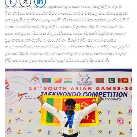
ශ‍්‍රී ලංකාවේ බැංකු නොවන ප‍්‍රමුඛතම මූල්‍ය සමාගම වන පීපල්ස් ලීසිං ඇන්ඞ්
ෆිනෑන්ස් සමාගමේ වෙන්නප්පුව ශාඛාවේ, කාර්ය මණ්ඩල සාමාජිකයෙකුවන
දකුණු ආසියානු කී‍්‍රඩා උළෙලෙහි ටයිකොණ්ඩෝ රන් පදක්කම්ලාභී එම්.පී.ඞී.
රනුක ප‍්‍රභාත් මහතාට පීපල්ස් ලීසිං සමාගමේ උපහර පිදීමේ උත්සවයක් එම
සමාගමේ ප‍්‍රධාන විධායක නිලධාරී/සාමාන්‍යාධිකාරී, සබ්රි ඊබ‍්‍රහිම් මහතාගේ
ප‍්‍රධානත්වයෙන් පසුගිය දා පැවැත්විණ. පීපල්ස් ලීසිං සමාගමේ ජ්‍යෙෂ්ඨ
කළමනාකාරීත්වය හා කාර්ය මණ්ඩලයෙහි සහභාගීත්වයෙන් සිදු කෙරුණු එම
උපහාර පිදීමේ උත්සවයේදී රන් පදක්කම්ලාභී රනුක ප‍්‍රභාත් මහතාට පීපල්ස්
ලීිසිං සමාගමේ උපහාරය සමගින් මුදල් පරිත්‍යාගයක්ද සිදු කෙරුණි.