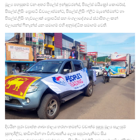
මූල්‍ය පහසුකම් වන අතර පීපල්ස් ඉන්ෂුවරන්ස්, පීපල්ස් මයික්‍රෝ කොමර්ස්,
පීපල්ස් ලීසිං ප්‍රොපටි ඩිවලොප්මන්ට්, පීපල්ස් ලීසිං ෆ්ලීට් මැනේජ්මන්ට් හා
පීපල්ස් ලීසිං හැව්ලොක් ප්‍රොපටීස් සහ බංගලාදේශයේ ස්ථාපිත ලංකන්
එලායන්ස් ෆිනෑන්ස් යන සමාගම් එහි අනුබද්ධිත සමාගම් වෙති.
දිවයින පුරා ව්‍යාප්ත ශාඛා ජාලය හරහා තමන්ට වඩාත්ම සුදුසු මූල්‍ය සැලසුම්
සුහදශීලිව, කඩිනමින් හා විශ්වාසනීය ලෙස සපුරාගැනීමට සිය