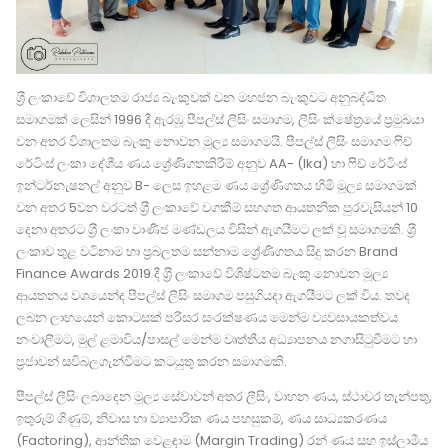
ශ‍්‍රී ලංකාවේ විශාලතම රාජ්‍ය බැංකුවක් වන මහජන බැංකුවට අනුබද්ධිත
සමාගමක් ලෙසින් 1996 දී ඇරඹූ පීපල්ස් ලීසිං සමාගම, ලීසිං ක්ෂේත‍්‍රයේ ප‍්‍රමුඛයා
වන අතර විශාලතම බැංකු නොවන මූල්‍ය සමාගමයි. පීපල්ස් ලීසිං සමාගම ෆිච්
රේටිංස් ලංකා දේශීය ණය ශ්‍රේණිගතකිරීම් අනුව AA- (lka) හා ෆිච් රේටිංස්
ඉන්ටර්නැෂනල් අනුව B- ලෙස ඉහළම ණය ශ්‍රේණිගතය හිමි මූල්‍ය සමාගමක්
වන අතර 5වන වරටත් ශ‍්‍රී ලංකාවේ වගකීම් සහගත ආයතනික පුරවැසියන් 10
දෙනා අතරට ශ‍්‍රී ලංකා වාණිජ මණ්ඩලය විසින් ඇගයීමට ලක් වූ සමාගමකි. ශ‍්‍රී
ලංකාව තුළ වටිනාම හා ප‍්‍රබලතම සන්නාම ශ්‍රේණිගතය සිදු කරන Brand
Finance Awards 2019 දී ශ‍්‍රී ලංකාවේ විශිෂ්ටතම බැංකු නොවන මූල්‍ය
ආයතනය වශයෙන්ද පීපල්ස් ලීසිං සමාගම පසුගියදා ඇගයීමට ලක් විය. තවද
ලබන ලාභයෙන් කොටසක් පරිසර සංරක්ෂණය මෙන්ම ව්‍යවසායකත්වය
නංවාලීමට, මුල් ළමාවිය/පාසල් මෙන්ම වෘත්තීය අධ්‍යාපනය නගාසිටුවීමට හා
ප‍්‍රජාවන් සවිබලගැන්වීමට කටයුතු කරන සමාගමකි.
පීපල්ස් ලීසිං ලබාදෙන මූල්‍ය සේවාවන් අතර ලීසිං, වාහන ණය, ස්ථාවර තැන්පතු,
ඉතුරුම් ගිණුම්, නිවාස හා ව්‍යාපාරික ණය පහසුකම්, ණය සාධ්‍යකරණය
(Factoring), ආන්තික වෙළඳාම (Margin Trading) රන් ණය සහ ඉස්ලාමීය