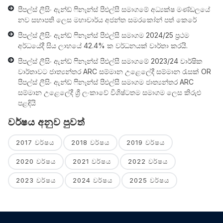
පීපල්ස් ලීසිං ඇන්ඩ් ෆිනෑන්ස් පීඑල්සී සමාගමේ අධ්‍යක්ෂ මණ්ඩලයේ
නව සභාපති ලෙස මහාචාර්ය අජන්ත සමරකෝන් පත් කෙරේ
පීපල්ස් ලීසිං ඇන්ඩ් ෆිනෑන්ස් පීඑල්සී සමාගම 2024/25 ප්‍රථම
අර්ධයේදී සිය ලාභයේ 42.4% ක වර්ධනයක් වාර්තා කරයි.
පීපල්ස් ලීසිං ඇන්ඩ් ෆිනෑන්ස් පීඑල්සී සමාගමේ 2023/24 වාර්ෂික
වාර්තාවට ජාත්‍යන්තර ARC සම්මාන උළෙලේදී සම්මාන රැසක් OR
පීපල්ස් ලීසිං ඇන්ඩ් ෆිනෑන්ස් පීඑල්සී සමාගම ජාත්‍යන්තර ARC
සම්මාන උළෙලේදී ශ්‍රී ලංකාවේ විශිෂ්ටතම සමාගම ලෙස කිරුළු
පළඳියි
වර්ෂය අනුව පුවත්
2017 වර්ෂය
2018 වර්ෂය
2019 වර්ෂය
2020 වර්ෂය
2021 වර්ෂය
2022 වර්ෂය
2023 වර්ෂය
2024 වර්ෂය
2025 වර්ෂය