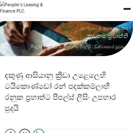
මුල් පිටුව
නවතම ප්‍රවෘත්ති
නවතම ප්‍රවෘත්ති
පීපල්ස් ලිසිං ඇන්ඩ් ෆිනෑන්ස් පීඑල්සි : විශ්වාසයේ ප්‍රමුඛයා
දකුණු ආසියානු ක්‍රීඩා උළෙලෙහි
ටයිකොණ්ඩෝ රන් පදක්කම්ලාභී
රනුක ප‍්‍රභාත්ට පීපල්ස් ලීසිං උපහාර
පුදයි