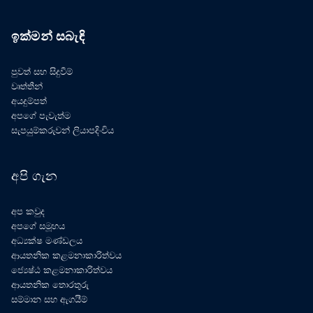
ඉක්මන් සබැඳි
පුවත් සහ සිදුවීම්
වෘත්තීන්
අයදුම්පත්
අපගේ පැවැත්ම
සැපයුම්කරුවන් ලියාපදිංචිය
අපි ගැන
අප කවුද
අපගේ සමූහය
අධ්‍යක්ෂ මණ්ඩලය
ආයතනික කළමනාකාරිත්වය
ජ්‍යෙෂ්ඨ කළමනාකාරිත්වය
ආයතනික තොරතුරු
සම්මාන සහ ඇගයීම්