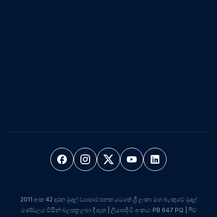
2011 අංක 42 දරන මුදල් ව්‍යාපාර පනත යටතේ ශ්‍රී ලංකා මහ බැංකුවේ මුදල්
මණ්ඩලය විසින් බලපත්‍ර ලබා දී ඇත | ලියාපදිංචි අංකය: PB 647 PQ | ෆිච්