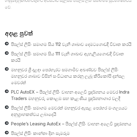
ගණුදෙනුකාරභවතුන්ට අවස්ථාව සැලසීම පීපල්ස් ලීසිං සමාගමේ සුවිශේෂීත්වය
වේ.
අදාළ පුවත්
පීපල්ස් ලීසිං සමාගම සිය 112 වැනි ශාඛාව දෙමටගොඩදී විවෘත කරයි
පීපල්ස් ලීසිං සමාගම සිය 111 වැනි ශාඛාව ඇහැලියගොඩදී විවෘත
කරයි
මහනුවර ශ්‍රී දළඳා පෙරහැරට සමගාමීව අඛණ්ඩව පීපල්ස් ලීසිං
මහනුවර ශාඛාව විසින් සංවිධානය කරනු ලැබූ කිරිකෝපි දන්සල
මෙවරත්
PLC AutoEX – පීපල්ස් ලීසිං වාහන අලෙවි ප‍්‍රදර්ශනය මෙවර Indra
Traders මහනුවර, කොළඹ සහ කැළණිය ප‍්‍රදර්ශනාගාර වලදී
පීපල්ස් ලීසිං සමාගම මෙවරත් මහනුවර ඇසළ පෙරහර මංගල්‍යයට
අනුග්‍රාහකත්වය ලබාදෙයි
People’s Leasing AutoEx – පීපල්ස් ලීසිං වාහන අලෙවි ප‍්‍රදරශනය
පීපල්ස් ලීසිං කාන්තා දින සැමරුම