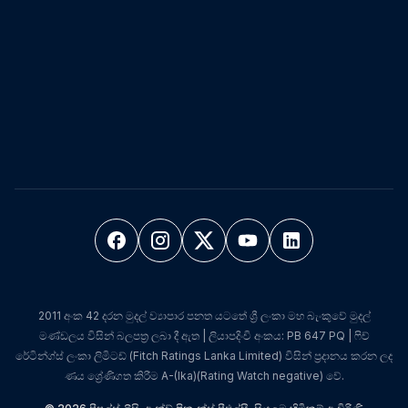
2011 අංක 42 දරන මුදල් ව්‍යාපාර පනත යටතේ ශ්‍රී ලංකා මහ බැංකුවේ මුදල්
මණ්ඩලය විසින් බලපත්‍ර ලබා දී ඇත | ලියාපදිංචි අංකය: PB 647 PQ | ෆිච්
රේටින්ග්ස් ලංකා ලිමිටඩ් (Fitch Ratings Lanka Limited) විසින් ප්‍රදානය කරන ලද
ණය ශ්‍රේණිගත කිරීම A-(lka)(Rating Watch negative) වේ.