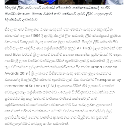
පීපල්ස් ලීිසිං සමාගමේ ජ්‍යෙෂ්ඨ නියෝජ්‍ය සාමාන්‍යාධිකාරී, සංජීව
බණ්ඩාරනායක මහතා විසින් නව ශාඛාවේ ප‍්‍රථම ලීසිං ගනුදෙනුව
සිදුකිරීමේ අවස්ථාව
ශී‍්‍ර ලංකාවේ විශාලතම රාජ්‍ය බැංකුවක් වන මහජන බැංකුවට අනුබද්ධිත
සමාගමක් ලෙසින් 1996 දී ඇරඹූ පීපල්ස් ලීසිං සමාගම, ලීසිං ක්ෂේත‍්‍රයේ ප‍්‍රමුඛයා
වන අතර විශාලතම බැංකු නොවන මූල්‍ය සමාගමයි. පීපල්ස් ලීසිං සමාගම ෆිච්
රේටිංස් ලංකා දේශීය ණය ශ්‍රේණිගතකිරීම් අනුව A+ (lka) මූල්‍ය සමාගමක් වන
අතර 5වන වරටත් ශ‍්‍රී ලංකාවේ වගකීම් සහගත ආයතනික පුරවැසියන් 10 දෙනා
අතරට ශ‍්‍රී ලංකා වාණිජ මණ්ඩලය විසින් ඇගයීමට ලක් වූ සමාගමකි. ශ‍්‍රී ලංකාව
තුළ වටිනාම හා ප‍්‍රබලතම සන්නාම ශ්‍රේණිගතය සිදු කරන Brand Finance
Awards 2019 දී ශ‍්‍රී ලංකාවේ විශිෂ්ටතම බැංකු නොවන මූල්‍ය ආයතනය
වශයෙන්ද පීපල්ස් ලීසිං සමාගම ඇගයීමට ලක් විය. එමෙන්ම Transparency
International Sri Lanka (TISL) ආයතනය විසින් ශී‍්‍ර ලංකාවේ කොටස්
වෙළෙඳපොල ශ්‍රේණිගත සමාගම්වල ඉහළම විනිවිදභාවය සම්බන්ධයෙන්
ප‍්‍රථමවරට සිදු කළ ‘සමාගම් වාර්තාකරණයේ තක්සේරුව’ නම්
ශ්‍රේණිගතකරණයෙහි තෙවන ස්ථානයද හිමි විය. තවද ලබන ලාභයෙන්
කොටසක් පරිසර සංරක්ෂණය මෙන්ම ව්‍යවසායකත්වය නංවාලීමට, මුල්
ළමාවිය/පාසල් මෙන්ම වෘත්තීය අධ්‍යාපනය නගාසිටුවීමට හා ප‍්‍රජාවන්
සවිබලගැන්වීමට කටයුතු කරන සමාගමකි.