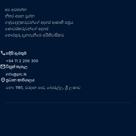
අප අමතන්න
නිතර අසන ප්‍රශ්න
ගණුදෙනුකරුවන්ගේ අදහස් ආකෘති පත්‍රය
කොටස්කරුවන්ගේ අදහස්
තොරතුරු දැනගැනීමේ අයිතිවාසිකම
call
හදිසි ඇමතුම්
+94 11 2 206 300
mail
විද්‍යුත් තැපෑල
info@plc.lk
location_on
ප්‍රධාන කාර්යාලය
නො. 1161, මරදාන පාර, බොරැල්ල, ශ්‍රී ලංකාව