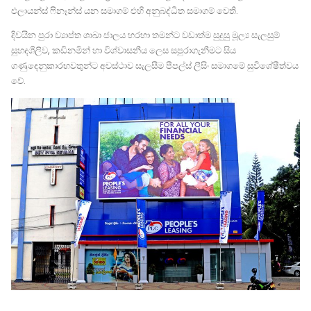
එලායන්ස් ෆිනෑන්ස් යන සමාගම් එහි අනුබද්ධිත සමාගම් වෙති.
දිවයින පුරා ව්‍යාප්ත ශාඛා ජාලය හරහා තමන්ට වඩාත්ම සුදුසු මූල්‍ය සැලසුම්
සුහදශීලිව, කඩිනමින් හා විශ්වාසනීය ලෙස සපුරාගැනීමට සිය
ගණුදෙනුකාරභවතුන්ට අවස්ථාව සැලසීම පීපල්ස් ලීසිං සමාගමේ සුවිශේෂීත්වය
වේ.