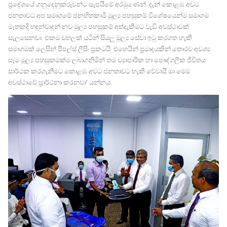
ප‍්‍රදේශයේ ගනුදෙනුකරුවන්ට සැපයීමේ අරමුණෙන්. දැන් කොළඹ අවට
ජනතාවට අප සමාගමේ ජනහිතකාමී මූල්‍ය පහසුකම් විශේෂයෙන්ම සමාගම
මෑතකදි හඳුන්වාදුන් නව මූල්‍ය පහසුකම් අත්දැකීමට වැඩි අවස්ථාවක්
සැලසෙනවා. එකම වහලක් යටින් සියලූ මූල්‍ය සේවා ඉටු කරගත හැකි
සමාගමක් ලෙසින් පීපල්ස් ලීසිං ප‍්‍රකටයි. එහෙයින් ප‍්‍රමාදයකින් තොරව අවශ්‍ය
සෑම මූල්‍ය පහසුකමක්ම ලබාගනිමින් තම ව්‍යාපාරික හා පෞද්ගලික ජීවිතය
සාර්ථක කරගැනීමට කොළඹ අවට ජනතාවට හැකි වේවායි මා මෙම
අවස්ථාවේ ප‍්‍රාර්ථනා කරනවා’ යන්නය.