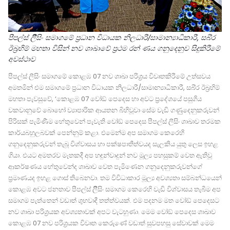
පීපල්ස් ලීිසිං සමාගමේ ප‍්‍රධාන විධායක නිලධාරී/සාමාන්‍යාධිකාරී, සබි‍්‍ර
ඊබ‍්‍රහිම් මහතා විසින් නව ශාඛාවේ ප‍්‍රථම රන් ණය ගනුදෙනුව සිදුකිරීමේ
අවස්ථාව
පීපල්ස් ලීසිං සමාගමේ කොළඹ 07 නව ශාඛා පරිශ‍්‍රය විවෘතකිරීමේ උත්සවය
අමතමින් එම සමාගමේ ප‍්‍රධාන විධායක නිලධාරී/සාමාන්‍යාධිකාරී, සබි‍්‍ර ඊබ‍්‍රහිම්
මහතා පැවසුවේ, ‘කොළඹ 07 වෝඞ් පෙදෙස හා අවට ප‍්‍රදේශයේ පසුගිය
වකවානුවේ බොහෝ ව්‍යාපාරික ආයතන බිහිවූවා සේම වැඩි ගණුුදෙනුකරුවන්
පිරිසක් පැමිණීම හේතුවෙන් පැවැති වෝඞ් පෙදෙස පීපල්ස් ලීසිං ශාඛාව තරමක
කාර්යබහුලබවක් පෙන්නුම් කළා. එමෙන්ම අප සමාගම කෙරෙහි
ගනුදෙනුකරුවන් තැබූ විශ්වාසය හා පක්ෂපාතීත්වයද සැලකිය යුතු ලෙස ඉහළ
ගියා. එයට අමතරව මෑතකදී අප හඳුන්වාදුන් නව මූල්‍ය පහසුකම් වෙත ඇතිවූ
ආකර්ෂණය හේතුවෙන්ද ශාඛාව වෙත පැමිණෙන ගනුදෙනුකරුවන්ගේ
ප‍්‍රමාණයද ඉහළ ගොස් තිබෙනවා. තම විවිධාකාර මූල්‍ය අවශ්‍යතා සම්බන්ධයෙන්
කොළඹ අවට ජනතාව පීපල්ස් ලීිසිං සමාගම කෙරෙහි වැඩි විශ්වාසය තැබීම අප
සමාගම පැත්තෙන් වඩාත් ශුභවාදී තත්ත්වයක්. එම පදනම මත වෝඞ් පෙදෙසට
නව ශාඛා පරිශ‍්‍රයක අවශ්‍යතාවක් අපට වැටහුණා. මෙම වෝඞ් පෙදෙස ශාඛාව
කොළඹ 07 නව පරිශ‍්‍රයක විවෘත කෙරුණේ වඩාත් සුවපහසු සේවාවක් මෙම