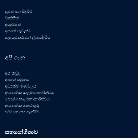
පුවත් සහ සිදුවීම්
වෘත්තීන්
අයදුම්පත්
අපගේ පැවැත්ම
සැපයුම්කරුවන් ලියාපදිංචිය
අපි ගැන
අප කවුද
අපගේ සමූහය
අධ්‍යක්ෂ මණ්ඩලය
ආයතනික කළමනාකාරිත්වය
ජ්‍යෙෂ්ඨ කළමනාකාරිත්වය
ආයතනික තොරතුරු
සම්මාන සහ ඇගයීම්
සහයෝගීතාව