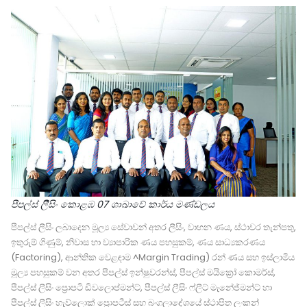
පීපල්ස් ලීිසිං කොළඹ 07 ශාඛාවේ කාර්ය මණ්ඩලය
පීපල්ස් ලීසිං ලබාදෙන මූල්‍ය සේවාවන් අතර ලීසිං, වාහන ණය, ස්ථාවර තැන්පතු,
ඉතුරුම් ගිණුම්, නිවාස හා ව්‍යාපාරික ණය පහසුකම්, ණය සාධ්‍යකරණය
(Factoring), ආන්තික වෙළඳාම ^Margin Trading) රන් ණය සහ ඉස්ලාමීය
මූල්‍ය පහසුකම් වන අතර පීපල්ස් ඉන්ෂුවරන්ස්, පීපල්ස් මයික්‍රෝ කොමර්ස්,
පීපල්ස් ලීසිං ප්‍රොපටි ඩිවලොප්මන්ට්, පීපල්ස් ලීසිං ෆ්ලීට් මැනේජ්මන්ට් හා
පීපල්ස් ලීසිං හැව්ලොක් ප්‍රොපටීස් සහ බංගලාදේශයේ ස්ථාපිත ලංකන්