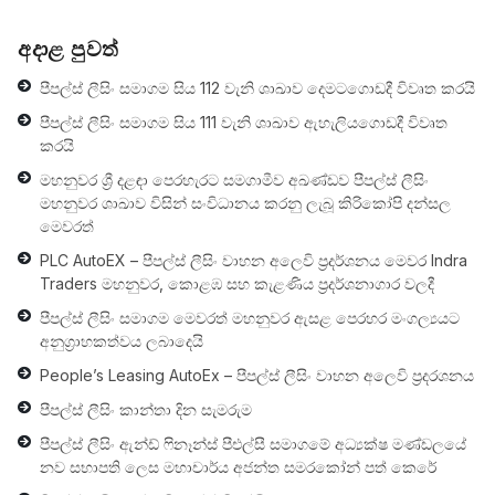
අදාළ පුවත්
පීපල්ස් ලීසිං සමාගම සිය 112 වැනි ශාඛාව දෙමටගොඩදී විවෘත කරයි
පීපල්ස් ලීසිං සමාගම සිය 111 වැනි ශාඛාව ඇහැලියගොඩදී විවෘත
කරයි
මහනුවර ශ්‍රී දළඳා පෙරහැරට සමගාමීව අඛණ්ඩව පීපල්ස් ලීසිං
මහනුවර ශාඛාව විසින් සංවිධානය කරනු ලැබූ කිරිකෝපි දන්සල
මෙවරත්
PLC AutoEX – පීපල්ස් ලීසිං වාහන අලෙවි ප‍්‍රදර්ශනය මෙවර Indra
Traders මහනුවර, කොළඹ සහ කැළණිය ප‍්‍රදර්ශනාගාර වලදී
පීපල්ස් ලීසිං සමාගම මෙවරත් මහනුවර ඇසළ පෙරහර මංගල්‍යයට
අනුග්‍රාහකත්වය ලබාදෙයි
People’s Leasing AutoEx – පීපල්ස් ලීසිං වාහන අලෙවි ප‍්‍රදරශනය
පීපල්ස් ලීසිං කාන්තා දින සැමරුම
පීපල්ස් ලීසිං ඇන්ඩ් ෆිනෑන්ස් පීඑල්සී සමාගමේ අධ්‍යක්ෂ මණ්ඩලයේ
නව සභාපති ලෙස මහාචාර්ය අජන්ත සමරකෝන් පත් කෙරේ