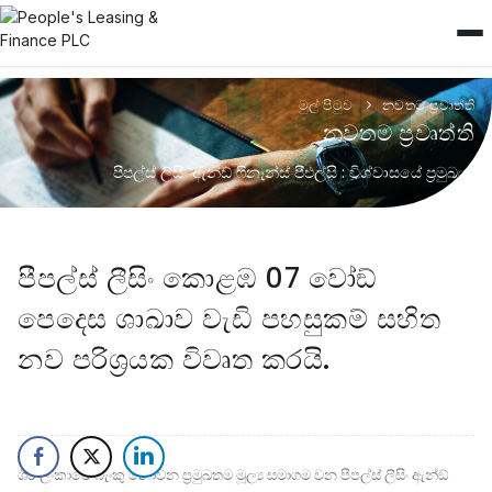
මුල් පිටුව
නවතම ප්‍රවෘත්ති
නවතම ප්‍රවෘත්ති
පීපල්ස් ලිසිං ඇන්ඩ් ෆිනෑන්ස් පීඑල්සි : විශ්වාසයේ ප්‍රමුඛයා
පීපල්ස් ලීසිං කොළඹ 07 වෝඞ්
පෙදෙස ශාඛාව වැඩි පහසුකම් සහිත
නව පරිශ‍්‍රයක විවෘත කරයි.
ශී‍්‍ර ලංකාවේ බැංකු නොවන ප‍්‍රමුඛතම මූල්‍ය සමාගම වන පීපල්ස් ලීසිං ඇන්ඞ්