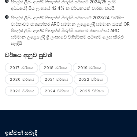
පීපල්ස් ලීසිං ඇන්ඩ් ෆිනෑන්ස් පීඑල්සී සමාගම 2024/25 ප්‍රථම
අර්ධයේදී සිය ලාභයේ 42.4% ක වර්ධනයක් වාර්තා කරයි.
පීපල්ස් ලීසිං ඇන්ඩ් ෆිනෑන්ස් පීඑල්සී සමාගමේ 2023/24 වාර්ෂික
වාර්තාවට ජාත්‍යන්තර ARC සම්මාන උළෙලේදී සම්මාන රැසක් OR
පීපල්ස් ලීසිං ඇන්ඩ් ෆිනෑන්ස් පීඑල්සී සමාගම ජාත්‍යන්තර ARC
සම්මාන උළෙලේදී ශ්‍රී ලංකාවේ විශිෂ්ටතම සමාගම ලෙස කිරුළු
පළඳියි
වර්ෂය අනුව පුවත්
2017 වර්ෂය
2018 වර්ෂය
2019 වර්ෂය
2020 වර්ෂය
2021 වර්ෂය
2022 වර්ෂය
2023 වර්ෂය
2024 වර්ෂය
2025 වර්ෂය
ඉක්මන් සබැඳි