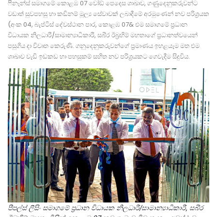
ෆිනෑන්ස් සමාගමේ කොළඹ 07 වෝඞ් පෙදෙස ශාඛාව, ගණුුදෙනුකරුවන්ට
වඩාත් සුවපහසු හා කඩිනම් මූල්‍ය සේවාවක් ලබාදීමේ අරමුණෙන් නව පරිශ‍්‍රයක
(අංක 04, බැප්ටිස් දේවස්ථාන පාර, කොළඹ 07& එම සමාගමේ ප‍්‍රධාන
විධායක නිලධාරී/සාමාන්‍යාධිකාරී, සබි‍්‍ර ඊබ‍්‍රහිම් මහතාගේ ප‍්‍රධානත්වයෙන්
පසුගිය දා විවෘත කෙරුණි. ගනුදෙනුකරුවන්ගේ ප‍්‍රමාණය ඉහළයෑම මත එම
ශාඛාව වැඩි ඉඩකඩ හා පහසුකම් සහිත නව පරිශ‍්‍රයකට ගෙවැදීම සිදුවිය.
පීපල්ස් ලීසිං සමාගමේ ප‍්‍රධාන විධායක නිලධාරී/සාමාන්‍යාධිකාරී, සබි‍්‍ර