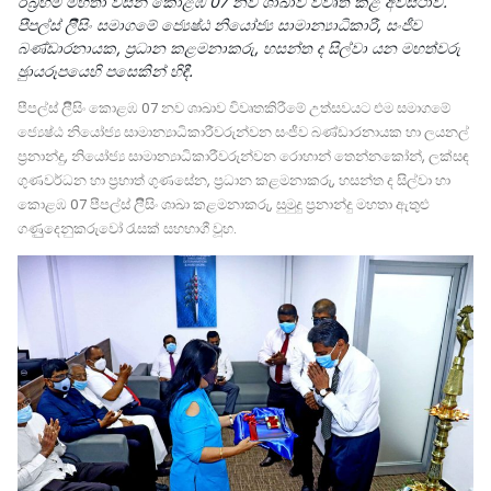
ඊබ‍්‍රහිම් මහතා විසින් කොළඹ 07 නව ශාඛාව විවෘත කළ අවස්ථාව.
පීපල්ස් ලීිසිං සමාගමේ ජ්‍යෙෂ්ඨ නියෝජ්‍ය සාමාන්‍යාධිකාරී, සංජීව
බණ්ඩාරනායක, ප‍්‍රධාන කළමනාකරු, හසන්ත ද සිල්වා යන මහත්වරු
ඡුායරූපයෙහි පසෙකින් හිඳී.
පීපල්ස් ලීිසිං කොළඹ 07 නව ශාඛාව විවෘතකිරීමේ උත්සවයට එම සමාගමේ
ජ්‍යෙෂ්ඨ නියෝජ්‍ය සාමාන්‍යාධිකාරීවරුන්වන සංජීව බණ්ඩාරනායක හා ලයනල්
ප‍්‍රනාන්දු, නියෝජ්‍ය සාමාන්‍යාධිකාරීවරුන්වන රොහාන් තෙන්නකෝන්, ලක්සඳ
ගුණවර්ධන හා ප‍්‍රභාත් ගුණසේන, ප‍්‍රධාන කළමනාකරු, හසන්ත ද සිල්වා හා
කොළඹ 07 පීපල්ස් ලීිසිං ශාඛා කළමනාකරු, සුමුදු ප‍්‍රනාන්දු මහතා ඇතුළු
ගණුුදෙනුකරුවෝ රැසක් සහභාගී වූහ.