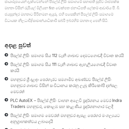
ඡායාරූපයෙන් දැක්වෙන්නේ පීපල්ස් ලීසිං සමාගමේ සභාපති සුජීව රාජපක්ෂ
මහතා විසින් රුපියල් මිලියන 5ක චෙක්පත ජනාධිපති ලේකම් ආචාර්ය පී. බී.
ජයසුන්දර මහතාට පිරිනමන අයුරු. එහි පසෙකින් පීපල්ස් ලීසිං සමාගමේ
විධායක නිලධාරී/සාමාන්යාධිකාරී සබ්රී ඉබ්රහිම් මහතා ද පෙනී සිටී.
අදාළ පුවත්
පීපල්ස් ලීසිං සමාගම සිය 112 වැනි ශාඛාව දෙමටගොඩදී විවෘත කරයි
පීපල්ස් ලීසිං සමාගම සිය 111 වැනි ශාඛාව ඇහැලියගොඩදී විවෘත
කරයි
මහනුවර ශ්‍රී දළඳා පෙරහැරට සමගාමීව අඛණ්ඩව පීපල්ස් ලීසිං
මහනුවර ශාඛාව විසින් සංවිධානය කරනු ලැබූ කිරිකෝපි දන්සල
මෙවරත්
PLC AutoEX – පීපල්ස් ලීසිං වාහන අලෙවි ප‍්‍රදර්ශනය මෙවර Indra
Traders මහනුවර, කොළඹ සහ කැළණිය ප‍්‍රදර්ශනාගාර වලදී
පීපල්ස් ලීසිං සමාගම මෙවරත් මහනුවර ඇසළ පෙරහර මංගල්‍යයට
අනුග්‍රාහකත්වය ලබාදෙයි