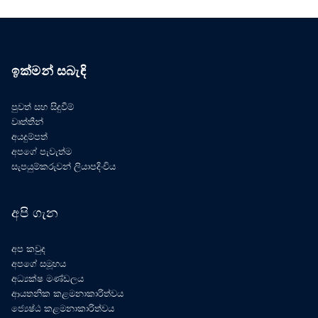
ඉක්මන් සබැඳි
පුවත් සහ සිදුවීම්
වෘත්තීන්
අයදුම්පත්
අපගේ පැවැත්ම
සැපයුම්කරුවන් ලියාපදිංචිය
අපි ගැන
අප කවුද
අපගේ සමූහය
අධ්‍යක්ෂ මණ්ඩලය
ආයතනික කළමනාකාරිත්වය
ජ්‍යෙෂ්ඨ කළමනාකාරිත්වය