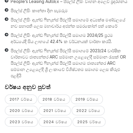
People’s Leasing AutoEx – පීපල්ස් ලීසිං වාහන අලෙවි ප‍්‍රදරශනය
පීපල්ස් ලීසිං කාන්තා දින සැමරුම
පීපල්ස් ලීසිං ඇන්ඩ් ෆිනෑන්ස් පීඑල්සී සමාගමේ අධ්‍යක්ෂ මණ්ඩලයේ
නව සභාපති ලෙස මහාචාර්ය අජන්ත සමරකෝන් පත් කෙරේ
පීපල්ස් ලීසිං ඇන්ඩ් ෆිනෑන්ස් පීඑල්සී සමාගම 2024/25 ප්‍රථම
අර්ධයේදී සිය ලාභයේ 42.4% ක වර්ධනයක් වාර්තා කරයි.
පීපල්ස් ලීසිං ඇන්ඩ් ෆිනෑන්ස් පීඑල්සී සමාගමේ 2023/24 වාර්ෂික
වාර්තාවට ජාත්‍යන්තර ARC සම්මාන උළෙලේදී සම්මාන රැසක් OR
පීපල්ස් ලීසිං ඇන්ඩ් ෆිනෑන්ස් පීඑල්සී සමාගම ජාත්‍යන්තර ARC
සම්මාන උළෙලේදී ශ්‍රී ලංකාවේ විශිෂ්ටතම සමාගම ලෙස කිරුළු
පළඳියි
වර්ෂය අනුව පුවත්
2017 වර්ෂය
2018 වර්ෂය
2019 වර්ෂය
2020 වර්ෂය
2021 වර්ෂය
2022 වර්ෂය
2023 වර්ෂය
2024 වර්ෂය
2025 වර්ෂය