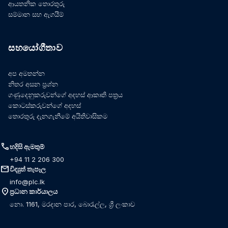
ආයතනික තොරතුරු
සම්මාන සහ ඇගයීම්
සහයෝගීතාව
අප අමතන්න
නිතර අසන ප්‍රශ්න
ගණුදෙනුකරුවන්ගේ අදහස් ආකෘති පත්‍රය
කොටස්කරුවන්ගේ අදහස්
තොරතුරු දැනගැනීමේ අයිතිවාසිකම
call
හදිසි ඇමතුම්
+94 11 2 206 300
mail
විද්‍යුත් තැපෑල
info@plc.lk
location_on
ප්‍රධාන කාර්යාලය
නො. 1161, මරදාන පාර, බොරැල්ල, ශ්‍රී ලංකාව