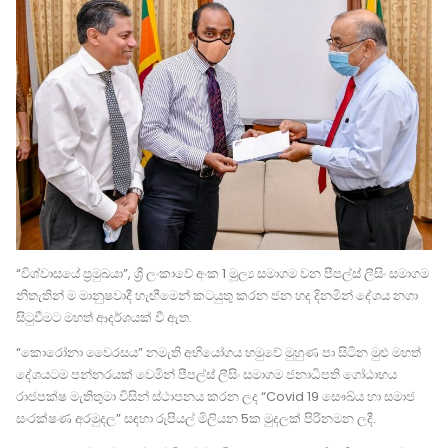
“විශ්වාසයේ ප්‍රමුඛයා”, ශ්‍රී ලංකාවේ අංක 1 මූල්‍ය සමාගම වන පීපල්ස් ලීසිං සමාගම
නිතැතින් ම මානුෂවාදී හැඟීමෙන් කටයුතු කරන ජන හද දිනමින් දේශය නගා
සිටුවීමට මහත් ආදර්ශයක් වී ඇත.
“කොරෝනා වෛරසය” නමැති අභියෝගය හමුවේ මුහුණ පා සිටින මුළු මහත්
දේශයටම පන්නරයක් වෙමින් පීපල්ස් ලීසිං සමාගම ජනාධිපති ගෝඨාභය
රාජපක්ෂ මැතිතුමා විසින් ස්ථාපනය කරන ලද “Covid 19 සෞඛ්ය හා සමාජ
සංරක්ෂණ අරමුදල” සඳහා රුපියල් මිලියන 5ක මුදලක් පිරිනමන ලදී.