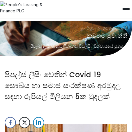
මුල් පිටුව
නවතම ප්‍රවෘත්ති
නවතම ප්‍රවෘත්ති
පීපල්ස් ලිසිං ඇන්ඩ් ෆිනෑන්ස් පීඑල්සි : විශ්වාසයේ ප්‍රමුඛයා
පීපල්ස් ලීසිං වෙතින් Covid 19
සෞඛ්ය හා සමාජ සංරක්ෂණ අරමුදල
සඳහා රුපියල් මිලියන 5ක මුදලක්